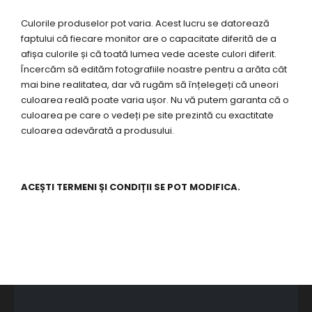
Culorile produselor pot varia. Acest lucru se datorează
faptului că fiecare monitor are o capacitate diferită de a
afișa culorile și că toată lumea vede aceste culori diferit.
Încercăm să edităm fotografiile noastre pentru a arăta cât
mai bine realitatea, dar vă rugăm să înțelegeți că uneori
culoarea reală poate varia ușor. Nu vă putem garanta că o
culoarea pe care o vedeți pe site prezintă cu exactitate
culoarea adevărată a produsului.
ACEȘTI TERMENI ȘI CONDIȚII SE POT MODIFICA.