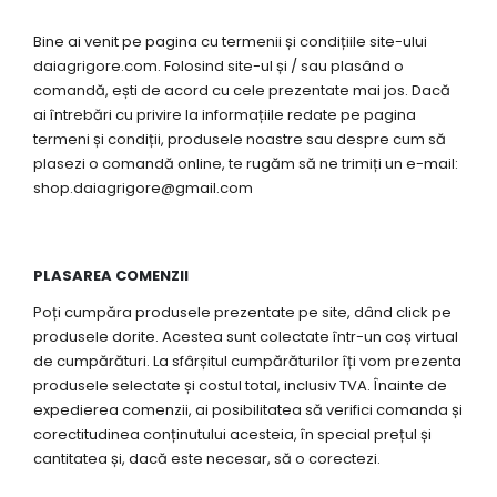
Bine ai venit pe pagina cu termenii și condițiile site-ului
daiagrigore.com. Folosind site-ul și / sau plasând o
comandă, ești de acord cu cele prezentate mai jos. Dacă
ai întrebări cu privire la informațiile redate pe pagina
termeni și condiții, produsele noastre sau despre cum să
plasezi o comandă online, te rugăm să ne trimiți un e-mail:
shop.daiagrigore@gmail.com
PLASAREA COMENZII
Poți cumpăra produsele prezentate pe site, dând click pe
produsele dorite. Acestea sunt colectate într-un coș virtual
de cumpărături. La sfârșitul cumpărăturilor îți vom prezenta
produsele selectate și costul total, inclusiv TVA. Înainte de
expedierea comenzii, ai posibilitatea să verifici comanda și
corectitudinea conținutului acesteia, în special prețul și
cantitatea și, dacă este necesar, să o corectezi.