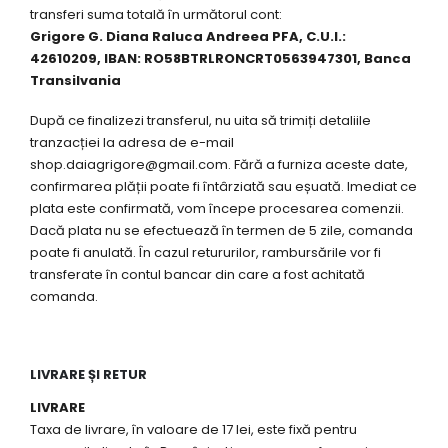
transferi suma totală în următorul cont:
Grigore G. Diana Raluca Andreea PFA, C.U.I.:
42610209,
IBAN: RO58BTRLRONCRT0563947301,
Banca
Transilvania
După ce finalizezi transferul, nu uita să trimiți detaliile
tranzacției la adresa de e-mail
shop.daiagrigore@gmail.com. Fără a furniza aceste date,
confirmarea plății poate fi întârziată sau eșuată. Imediat ce
plata este confirmată, vom începe procesarea comenzii.
Dacă plata nu se efectuează în termen de 5 zile, comanda
poate fi anulată. În cazul retururilor, rambursările vor fi
transferate în contul bancar din care a fost achitată
comanda.
LIVRARE ȘI RETUR
LIVRARE
Taxa de livrare, în valoare de 17 lei, este fixă pentru