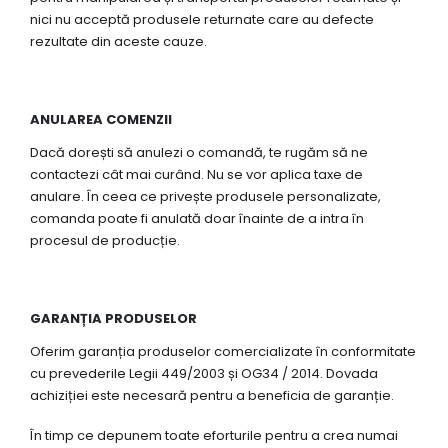
nici nu acceptă produsele returnate care au defecte
rezultate din aceste cauze.
ANULAREA COMENZII
Dacă dorești să anulezi o comandă, te rugăm să ne
contactezi cât mai curând. Nu se vor aplica taxe de
anulare. În ceea ce privește produsele personalizate,
comanda poate fi anulată doar înainte de a intra în
procesul de producție.
GARANȚIA PRODUSELOR
Oferim garanția produselor comercializate în conformitate
cu prevederile Legii 449/2003 și OG34 / 2014. Dovada
achiziției este necesară pentru a beneficia de garanție.
În timp ce depunem toate eforturile pentru a crea numai