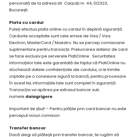
personală de la adresa str. Carpați nr. 44, 012323,
București.
Plata cu cardul
Puteți efectua plata online cu cardul în deplină siguranță.
Cardurile acceptate sunt cele emise de Visa / Visa
Electron, MasterCard / Maestro. Nu se percep comisioane
suplimentare pentru tranzacții. Prelucrarea datelor de card
se face exclusiv pe serverele
PlatiOnline
. Securitatea
informațiilor tale este garantată de faptul că PlatiOnline nu
stochează datele confidențiale ale cardului, ci le trimite
criptate pe o conexiune sigură la bancă, pentru procesare.
În acest fel, informațiile tale sunt complet în siguranță.
Tranzacția va apărea pe extrasul bancar sub
numele
daiagrigore
.
Important de știut! – Pentru plățile prin card bancar nu este
perceput niciun comision.
Transfer bancar
Dacă alegi să plătești prin transfer bancar, te rugăm să