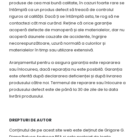
produse de cea mai bună calitate, în cazuri foarte rare se
întâmplă ca un produs defect să treacă de controlul
riguros al calității. Dacă ți se întâmplă asta, te rog să ne
contactezi cât mai curând. Reține că orice garanție
acoperă defecte de manoperă și ale materialelor, dar nu
acoperă daunele cauzate de accidente, îngrijire
necorespunzătoare, uzură normală a culorilor și
materialelor în timp sau utilizare extensivă.
Aranjamentul pentru a asigura garanția este repararea
sau înlocuirea, dacă reparația nu este posibilă. Garanția
este oferită după declararea deficienței și după livrarea
produsului către noi. Termenul de reparare sau înlocuire a
produsului defect este de până la 30 de zile de la data
livrării produsului.
DREPTURI DE AUTOR
Conținutul de pe acest site web este deținut de Grigore G.
Diana Raluca Andreea PFA și este protejat de legile