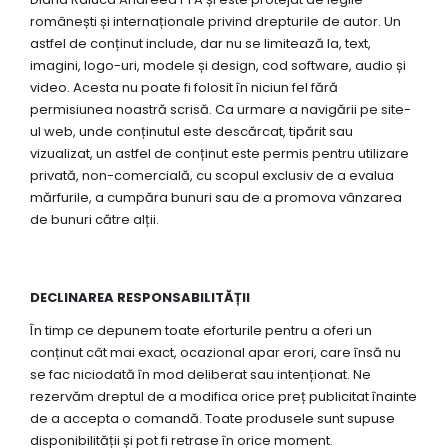
românești și internaționale privind drepturile de autor. Un
astfel de conținut include, dar nu se limitează la, text,
imagini, logo-uri, modele și design, cod software, audio și
video. Acesta nu poate fi folosit în niciun fel fără
permisiunea noastră scrisă. Ca urmare a navigării pe site-
ul web, unde conținutul este descărcat, tipărit sau
vizualizat, un astfel de conținut este permis pentru utilizare
privată, non-comercială, cu scopul exclusiv de a evalua
mărfurile, a cumpăra bunuri sau de a promova vânzarea
de bunuri către alții.
DECLINAREA RESPONSABILITĂȚII
În timp ce depunem toate eforturile pentru a oferi un
conținut cât mai exact, ocazional apar erori, care însă nu
se fac niciodată în mod deliberat sau intenționat. Ne
rezervăm dreptul de a modifica orice preț publicitat înainte
de a accepta o comandă. Toate produsele sunt supuse
disponibilității și pot fi retrase în orice moment.