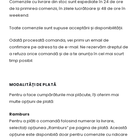
Comenzile cu livrare din stoc sunt expediate în 24 de ore
de la primirea comenzii, în zilele lucrătoare și 48 de ore în
weekend.
Toate comenzile sunt supuse acceptării și disponibilității.
Odată procesată comanda, vei primi un email de
confimare pe adresa ta de e-mail. Ne rezervăm dreptul de
a refuza orice comandă și de a te anunța în cel mai scurt
timp posibil.
MODALITĂȚI DE PLATĂ
Pentru a face cumpărăturile mai plăcute, îți oferim mai
multe opțiuni de plată:
Ramburs
Pentru a plăti o comandă folosind numerar la livrare,
selectați opțiunea „Ramburs” pe pagina de plată. Această
opțiune este disponibilă doar pentru comenzile cu ridicare