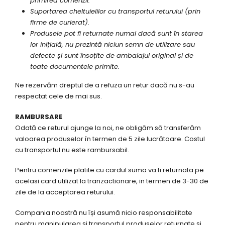
primirea comenzii.
Suportarea cheltuielilor cu transportul returului (prin
firme de curierat).
Produsele pot fi returnate numai dacă sunt în starea
lor inițială, nu prezintă niciun semn de utilizare sau
defecte și sunt însoțite de ambalajul original și de
toate documentele primite.
Ne rezervăm dreptul de a refuza un retur dacă nu s-au
respectat cele de mai sus.
RAMBURSARE
Odată ce returul ajunge la noi, ne obligăm să transferăm
valoarea produselor în termen de 5 zile lucrătoare. Costul
cu transportul nu este rambursabil.
Pentru comenzile platite cu cardul suma va fi returnata pe
acelasi card utilizat la tranzactionare, in termen de 3-30 de
zile de la acceptarea returului.
Compania noastră nu își asumă nicio responsabilitate
pentru manipularea și transportul produselor returnate și