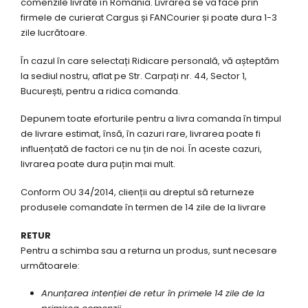
comenzile livrate în România. Livrarea se va face prin
firmele de curierat Cargus și
FANCourier
și poate dura 1-3
zile lucrătoare.
În cazul în care selectați Ridicare personală, vă așteptăm
la sediul nostru, aflat pe Str. Carpați nr. 44, Sector 1,
București, pentru a ridica comanda.
Depunem toate eforturile pentru a livra comanda în timpul
de livrare estimat, însă, în cazuri rare, livrarea poate fi
influențată de factori ce nu țin de noi. În aceste cazuri,
livrarea poate dura puțin mai mult.
Conform OU 34/2014, clienții au dreptul să returneze
produsele comandate în termen de 14 zile de la livrare
RETUR
Pentru a schimba sau a returna un produs, sunt necesare
următoarele:
Anunțarea intenției de retur în primele 14 zile de la